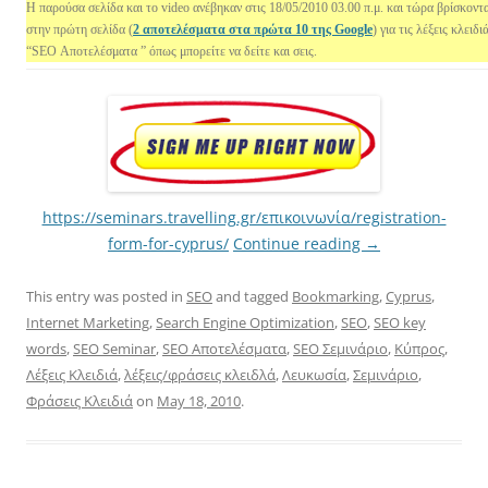
Η παρούσα σελίδα και το video ανέβηκαν στις 18/05/2010 03.00 π.μ. και τώρα βρίσκοντα
στην πρώτη σελίδα (
2 αποτελέσματα στα πρώτα 10 της Google
) για τις λέξεις κλειδι
“SEO Αποτελέσματα ”
όπως μπορείτε να δείτε και σεις.
https://seminars.travelling.gr/επικοινωνία/registration-
form-for-cyprus/
Continue reading
→
This entry was posted in
SEO
and tagged
Bookmarking
,
Cyprus
,
Internet Marketing
,
Search Engine Optimization
,
SEO
,
SEO key
words
,
SEO Seminar
,
SEO Αποτελέσματα
,
SEO Σεμινάριο
,
Κύπρος
,
Λέξεις Κλειδιά
,
λέξεις/φράσεις κλειδλά
,
Λευκωσία
,
Σεμινάριο
,
Φράσεις Κλειδιά
on
May 18, 2010
.