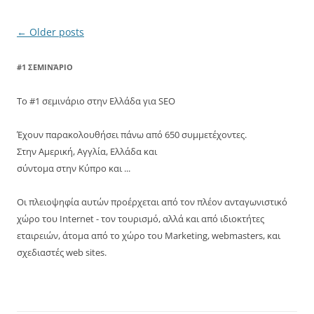
Post
←
Older posts
navigation
#1 ΣΕΜΙΝΆΡΙΟ
Το #1 σεμινάριο στην Ελλάδα για SEO
Έχουν παρακολουθήσει πάνω από 650 συμμετέχοντες.
Στην Αμερική, Αγγλία, Ελλάδα και
σύντομα στην Κύπρο και ...
Οι πλειοψηφία αυτών προέρχεται από τον πλέον ανταγωνιστικό
χώρο του Internet - τον τουρισμό, αλλά και από ιδιοκτήτες
εταιρειών, άτομα από το χώρο του Marketing, webmasters, και
σχεδιαστές web sites.