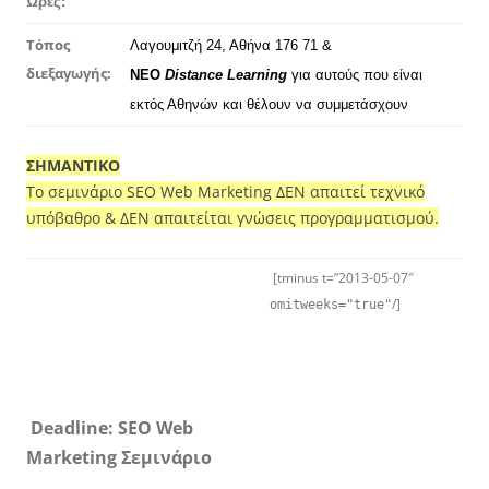
Ώρες:
Τόπος
Λαγουμιτζή 24, Αθήνα 176 71 &
διεξαγωγής:
ΝΕΟ
Distance Learning
για αυτούς που είναι
εκτός Αθηνών και θέλουν να συμμετάσχουν
ΣΗΜΑΝΤΙΚΟ
Το σεμινάριο SEO Web Marketing ΔΕΝ απαιτεί τεχνικό
υπόβαθρο & ΔEN απαιτείται γνώσεις προγραμματισμού.
[tminus t=”2013-05-07″
/]
omitweeks="true"
Deadline: SEO Web
Marketing Σεμινάριο