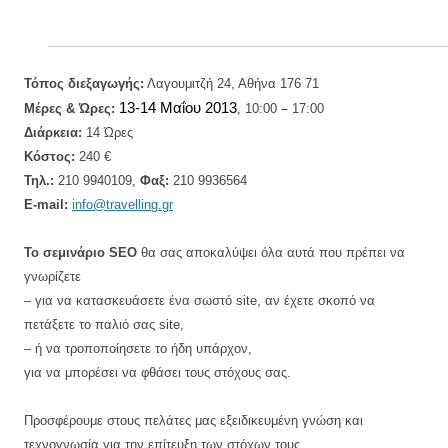
Τόπος διεξαγωγής:
Λαγουμιτζή 24, Αθήνα 176 71
–
13-14 Μαΐου 2013
Μέρες & Ώρες:
, 10:00
17:00
Διάρκεια:
14 Ώρες
Κόστος:
240
€
Τηλ.:
210 9940109,
Φαξ:
210 9936564
E-mail:
info@
travelling
.gr
Το σεμινάριο SEO
θα σας αποκαλύψει όλα αυτά που πρέπει να
γνωρίζετε
–
για να κατασκευάσετε ένα σωστό site, αν έχετε σκοπό να
πετάξετε το παλιό σας site,
–
ή να τροποποίησετε το ήδη υπάρχον,
για να μπορέσει να φθάσει τους στόχους σας.
Προσφέρουμε στους πελάτες μας εξειδικευμένη γνώση και
τεχνογνωσία για την επίτευξη των στόχων τους.