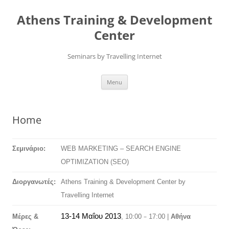
Skip
to
Athens Training & Development
content
Center
Seminars by Travelling Internet
Menu
Home
Σεμινάριο:
WEB MARKETING – SEARCH ENGINE
OPTIMIZATION
(SEO)
Δι
ο
ργανωτές:
Athens Training & Development Center by
Travelling Internet
13-14 Μαΐου 2013
–
Μέρες &
, 10:00
17:00 |
Αθήνα