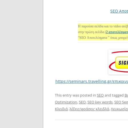
SEO Απο
Η παρούσα σελίδα και το video ανέβ
στην πρώτη σελίδα (
2 αποτελέσματ
“SEO Αποτελέσματα ”
όπως μπορείτ
https://seminars.travelling.gr/επικοι
This entry was posted in
SEO
and tagged
B
Optimization
,
SEO
,
SEO key words
,
SEO Se
Κλειδιά
,
λέξεις/φράσεις κλειδλά
,
Λευκωσία