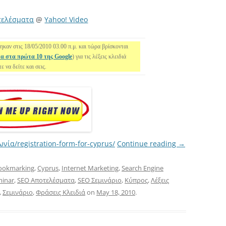
τελέσματα
@
Yahoo! Video
ηκαν στις 18/05/2010 03.00 π.μ. και τώρα βρίσκονται
α στα πρώτα 10 της Google
) για τις λέξεις κλειδιά
ε να δείτε και σεις.
νωνία/registration-form-for-cyprus/
Continue reading
→
ookmarking
,
Cyprus
,
Internet Marketing
,
Search Engine
minar
,
SEO Αποτελέσματα
,
SEO Σεμινάριο
,
Κύπρος
,
Λέξεις
,
Σεμινάριο
,
Φράσεις Κλειδιά
on
May 18, 2010
.