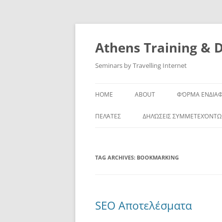
Skip
to
content
Athens Training & 
Seminars by Travelling Internet
HOME
ABOUT
ΦΌΡΜΑ ΕΝΔΙΑ
ΠΕΛΆΤΕΣ
ΔΗΛΏΣΕΙΣ ΣΥΜΜΕΤΕΧΌΝΤ
TAG ARCHIVES:
BOOKMARKING
SEO Αποτελέσματα