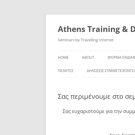
Skip
to
content
Athens Training & 
Seminars by Travelling Internet
HOME
ABOUT
ΦΌΡΜΑ ΕΝΔΙΑ
ΠΕΛΆΤΕΣ
ΔΗΛΏΣΕΙΣ ΣΥΜΜΕΤΕΧΌΝΤ
Σας περιμένουμε στο σε
Σας ευχαριστούμε για την συμμ