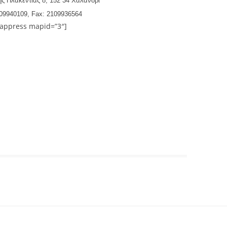
ς Πλακεντίας 8, 152 34 Χαλάνδρι
109940109, Fax: 2109936564
appress mapid=”3″]