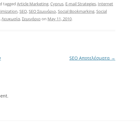
d tagged
Article Marketing
,
Cyprus
,
E-mail Strategies
,
Internet
imization
,
SEO
,
SEO Σεμινάριο
,
Social Bookmarking
,
Social
,
Λευκωσία
,
Σεμινάριο
on
May 11, 2010
.
ν
SEO Αποτελέσματα
→
ent.