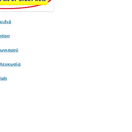
ειδιά
ntion
γωνισμού
 Λευκωσία
als