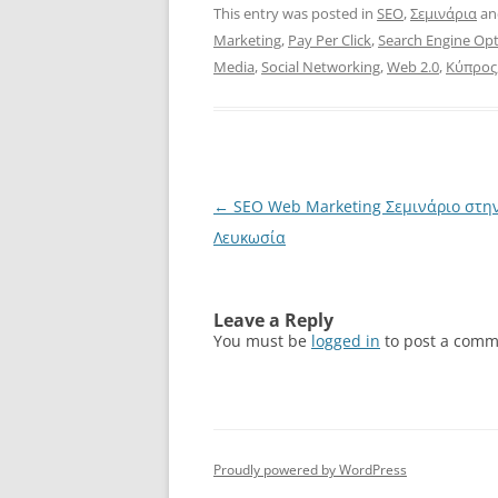
This entry was posted in
SEO
,
Σεμινάρια
an
Marketing
,
Pay Per Click
,
Search Engine Opt
Media
,
Social Networking
,
Web 2.0
,
Κύπρος
Post
←
SEO Web Marketing Σεμινάριο στη
navigation
Λευκωσία
Leave a Reply
You must be
logged in
to post a comm
Proudly powered by WordPress