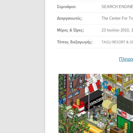
Σεμινάριο:
SEARCH ENGINE
Δι
ο
ργανωτές:
Τhe Center For Tr
Μέρες & Ώρες:
23 Ιουλίου 2010, 
TAGLI RESORT & SP
Τόπος διεξαγωγής:
Πληροφ