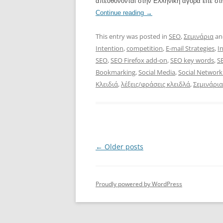
απευθύνονται στην Ελληνική αγορά είτε στ
Continue reading
→
This entry was posted in
SEO
,
Σεμινάρια
an
Intention
,
competition
,
E-mail Strategies
,
I
SEO
,
SEO Firefox add-on
,
SEO key words
,
S
Bookmarking
,
Social Media
,
Social Network
Κλειδιά
,
λέξεις/φράσεις κλειδλά
,
Σεμινάρια
Post
←
Older posts
navigation
Proudly powered by WordPress