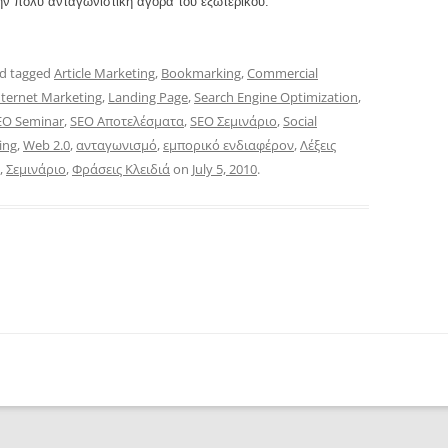
ην πολύ ανταγωνιστική αγορά του εξωτερικού.
d tagged
Article Marketing
,
Bookmarking
,
Commercial
nternet Marketing
,
Landing Page
,
Search Engine Optimization
,
EO Seminar
,
SEO Αποτελέσματα
,
SEO Σεμινάριο
,
Social
ing
,
Web 2.0
,
ανταγωνισμό
,
εμπορικό ενδιαφέρον
,
Λέξεις
,
Σεμινάριο
,
Φράσεις Κλειδιά
on
July 5, 2010
.