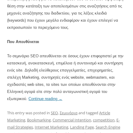
θέση στην κατάταξη των αποτελεσμάτων στις αναζητήσεις από τις
μηχανές αναζήτησης του διαδικτύου, για τις λέξεις κλειδιά
(keywords) που έχουν μεγάλο ενδιαφέρον και έχουν επιλεγεί να
εκπροσωπούν το περιεχόμενο τους.
Που Απευθύνεται
Το σεμινάριο
SEO
απευθύνεται σε όσους έχουν επιφορτιστεί με την
κατασκευή, ανακατασκευή, επιμέλεια ή συντονισμό και συντήρηση
ενός
site.
Δηλαδή ελεύθερους επαγγελματίες, επιχειρηματίες,
στελέχη
Marketing, συντηρητές
ενός
website,
webmasters, και
σχεδιαστές web sites, τα
sites
των οποίων απευθύνονται στην
Ελληνική αγορά είτε στην πολύ ανταγωνιστική αγορά του
εξωτερικού.
Continue reading
→
This entry was posted in
SEO
,
Σεμινάρια
and tagged
Article
Marketing
,
Bookmarking
,
Commercial Intention
,
competition
,
E-
mail Strategies
,
Internet Marketing
,
Landing Page
,
Search Engine