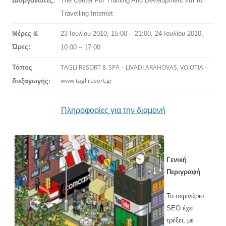
Δι
ο
ργανωτές:
Τhe Center For Training And Development και το
Travelling Internet
Μέρες &
23 Ιουλίου 2010, 15:00 – 21:00,
24 Ιουλίου 2010,
Ώρες:
10:00 – 17:00
TAGLI RESORT & SPA – LIVADI ARAHOVAS, VOIOTIA –
Τόπος
www.tagliresort.gr
διεξαγωγής:
Πληροφορίες για την διαμονή
Γενική
Περιγραφή
Το σεμινάριο
SEO έχει
τρέξει, με