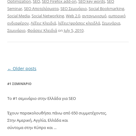
Optimization
,
SEO
,
SEO Firefox add-on
,
SEO key words
,
SEO
Seminar
,
SEO Αποτελέσματα
,
SEO Σεμινάριο
,
Social Bookmarking
,
Social Media
,
Social Networking
,
Web 2.0
,
ανταγωνισμό
,
εμπορικό
ενδιαφέρον
,
Λέξεις Κλειδιά
,
λέξεις/φράσεις κλειδλά
,
Σεμινάρια
,
Σεμινάριο
,
Φράσεις Κλειδιά
on
July 5, 2010
.
Post
←
Older posts
navigation
#1 ΣΕΜΙΝΆΡΙΟ
Το #1 σεμινάριο στην Ελλάδα για SEO
Έχουν παρακολουθήσει πάνω από 650 συμμετέχοντες.
Στην Αμερική, Αγγλία, Ελλάδα και
σύντομα στην Κύπρο και ...