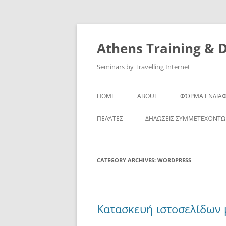
Skip
to
content
Athens Training & 
Seminars by Travelling Internet
HOME
ABOUT
ΦΌΡΜΑ ΕΝΔΙΑ
ΠΕΛΆΤΕΣ
ΔΗΛΏΣΕΙΣ ΣΥΜΜΕΤΕΧΌΝΤ
CATEGORY ARCHIVES:
WORDPRESS
Κατασκευή ιστοσελίδων 