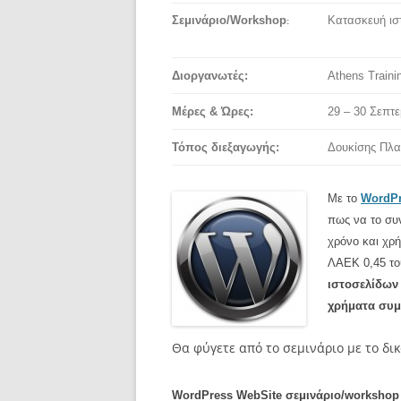
Σεμινάριο/Workshop
Κατασκευή ισ
:
Διοργανωτές:
Athens Traini
Μέρες & Ώρες:
29 – 30 Σεπτε
Τόπος διεξαγωγής:
Δουκίσης Πλα
Με το
WordP
πως να το συν
χρόνο και χρ
ΛΑΕΚ 0,45 τ
ιστοσελίδων 
χρήματα συμ
Θα φύγετε από το σεμινάριο με το δικό
WordPress WebSite σεμινάριο/workshop